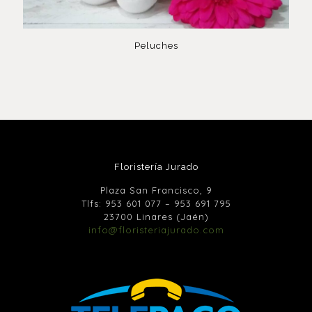
Peluches
Floristería Jurado
Plaza San Francisco, 9
Tlfs:
953 601 077
–
953 691 795
23700 Linares (Jaén)
info@floristeriajurado.com