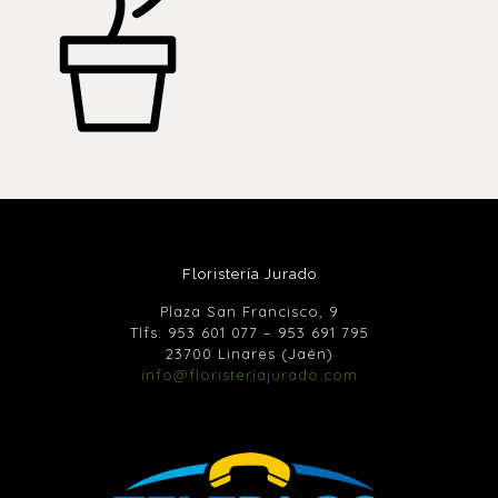
Floristería Jurado
Plaza San Francisco, 9
Tlfs:
953 601 077
–
953 691 795
23700 Linares (Jaén)
info@floristeriajurado.com